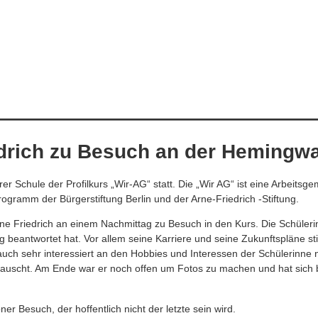
drich zu Besuch an der Hemingw
er Schule der Profilkurs „Wir-AG“ statt. Die „Wir AG“ ist eine Arbeitsgem
rogramm der Bürgerstiftung Berlin und der Arne-Friedrich -Stiftung.
 Friedrich an einem Nachmittag zu Besuch in den Kurs. Die Schülerin
g beantwortet hat. Vor allem seine Karriere und seine Zukunftspläne sti
auch sehr interessiert an den Hobbies und Interessen der Schülerinne 
tauscht. Am Ende war er noch offen um Fotos zu machen und hat sich be
öner Besuch, der hoffentlich nicht der letzte sein wird.