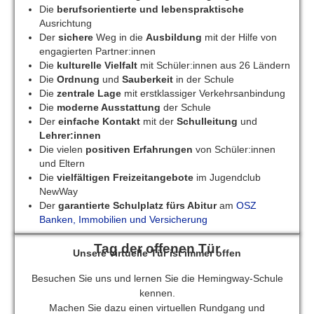
Die
berufsorientierte und lebenspraktische
Ausrichtung
Der
sichere
Weg in die
Ausbildung
mit der Hilfe von
engagierten Partner:innen
Die
kulturelle Vielfalt
mit Schüler:innen aus 26 Ländern
Die
Ordnung
und
Sauberkeit
in der Schule
Die
zentrale Lage
mit erstklassiger Verkehrsanbindung
Die
moderne Ausstattung
der Schule
Der
einfache Kontakt
mit der
Schulleitung
und
Lehrer:innen
Die vielen
positiven Erfahrungen
von Schüler:innen
und Eltern
Die
vielfältigen Freizeitangebote
im Jugendclub
NewWay
Der
garantierte Schulplatz fürs Abitur
am
OSZ
Banken, Immobilien und Versicherung
Tag der offenen Tür
Unsere virtuelle Tür ist immer offen
Besuchen Sie uns und lernen Sie die Hemingway-Schule
kennen.
Machen Sie dazu einen virtuellen Rundgang und