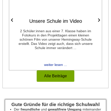
Unsere Schule im Video
2 Schüler:innen aus einer 7. Klasse haben im
Im Rah
Fotokurs in den Projekttagen einen kleinen
hatten 
schönen Film von unserer Hemingway-Schule
Jahrgangs 
erstellt. Das Video zeigt auch, dass sich unsere
verschie
Schule immer verändert ...
Kooperati
weiter lesen ...
Alle Beiträge
Gute Gründe für die richtige Schulwahl
Der
freundliche
und
gewaltfreie Umgang
miteinander